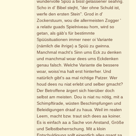
wundervolle Spüü a bissl gelassener seahng.
Scho in d' Bibel stejht, "der ohne Schuld ist,
werfe den ersten Stein". Grod in d'
Zockerstuum, wou die allermeisten Zogger '
a relativ guads Spielniveau hom, wird so
getan, als gäb's für bestimmte
Spüüsituationen immer neer oi Variante
(nämlich die ihrige) a Spüü zu gwinna.
Manchmal macht's Sinn ums Eck zu denken
und manchmal woar dees ums Eckdenken
genau falsch. Welche Variante die bessere
woar, woiss'ma halt erst hinterher. Und
natürlich gibt's aa mal richtige Patzer. Wer
houd dees nu niat erlebt und selber gmacht?
Der Betroffene ärgert sich hierüber doch
selbst am meisten. Dou is niat nu nötig, mit a
Schimpftirade, wüsten Beschimpfungen und
Beleidigungen draaf zu haua. Weil im realen
Leem, macht bzw. traut sich dees aa koiner.
Es is einfach aa a Sache von Anstand, Größe
und Selbstbeherrschung. Mit a kloin
Entschuldigung sollt eigentlich alles gsagt sa.