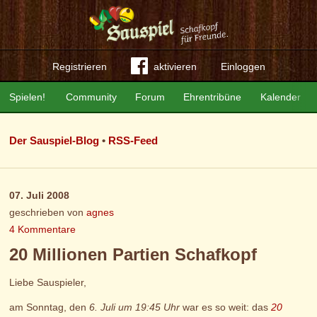
Registrieren
aktivieren
Einloggen
Spielen!
Community
Forum
Ehrentribüne
Kalender
Der Sauspiel-Blog
•
RSS-Feed
07. Juli 2008
geschrieben von
agnes
4 Kommentare
20 Millionen Partien Schafkopf
Liebe Sauspieler,
am Sonntag, den
6. Juli um 19:45 Uhr
war es so weit: das
20