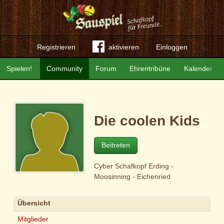
Registrieren
aktivieren
Einloggen
Spielen!
Community
Forum
Ehrentribüne
Kalender
Die coolen Kids
Beitreten
Cyber Schafkopf Erding -
Moosinning - Eichenried
Übersicht
Mitglieder