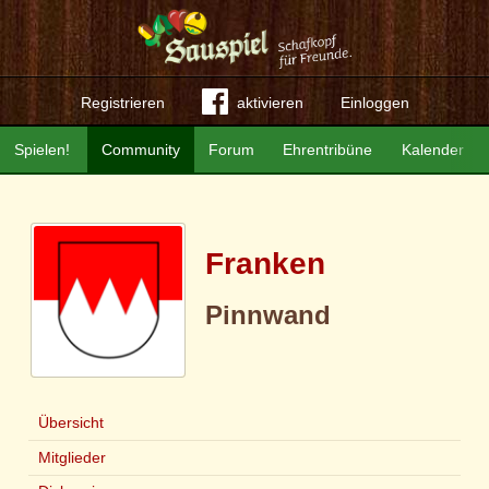
Registrieren
aktivieren
Einloggen
Spielen!
Community
Forum
Ehrentribüne
Kalender
Franken
Pinnwand
Übersicht
Mitglieder