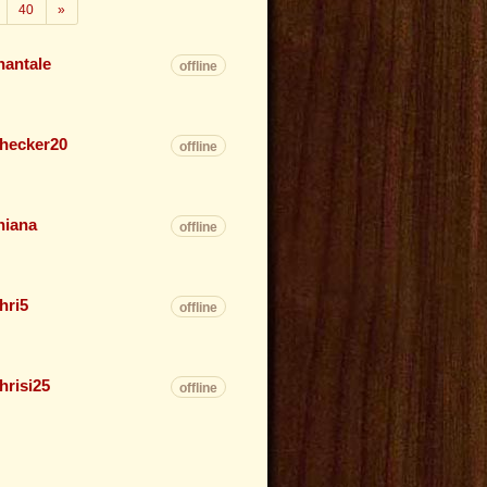
Weiter
40
»
hantale
offline
hecker20
offline
hiana
offline
hri5
offline
hrisi25
offline