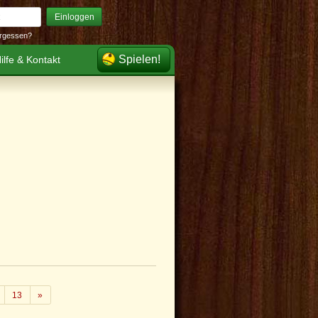
Einloggen
rgessen?
Spielen!
ilfe & Kontakt
Weiter
13
»