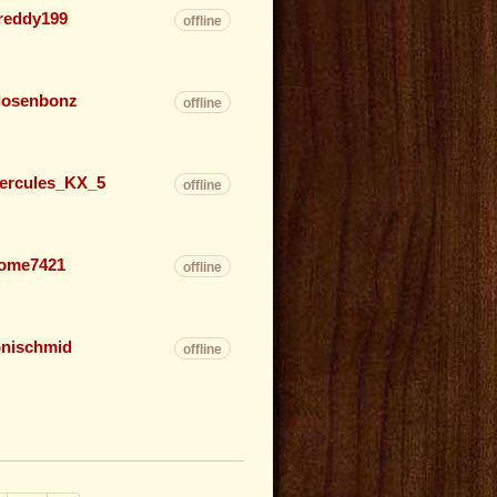
reddy199
offline
losenbonz
offline
ercules_KX_5
offline
ome7421
offline
onischmid
offline