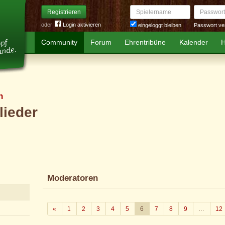
Spielername
Passwort
Registrieren
oder
Login aktivieren
Passwort ve
eingeloggt bleiben
Community
Forum
Ehrentribüne
Kalender
H
n
lieder
Moderatoren
Zurück
«
1
2
3
4
5
6
7
8
9
…
12