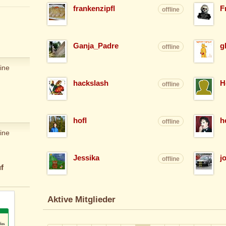
frankenzipfl
F
offline
Ganja_Padre
g
offline
ine
hackslash
H
offline
hofl
h
offline
ine
Jessika
j
offline
f
Aktive Mitglieder