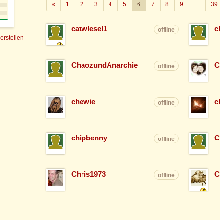
Zurück
«
1
2
3
4
5
6
7
8
9
…
39
catwiesel1
c
offline
 erstellen
ChaozundAnarchie
C
offline
chewie
c
offline
chipbenny
C
offline
Chris1973
C
offline