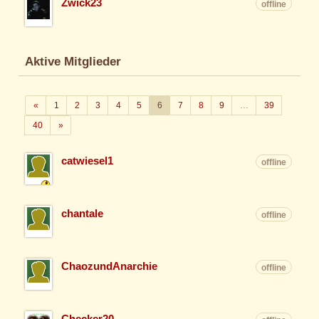
Zwick23
offline
Aktive Mitglieder
Zurück
«
1
2
3
4
5
6
7
8
9
…
39
Weiter
40
»
catwiesel1
offline
chantale
offline
ChaozundAnarchie
offline
Checker20