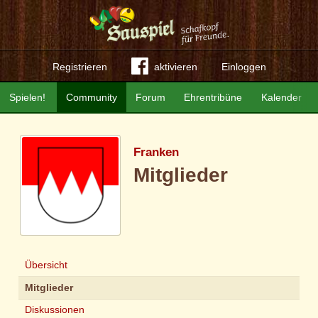
Registrieren
aktivieren
Einloggen
Spielen!
Community
Forum
Ehrentribüne
Kalender
Franken
Mitglieder
Übersicht
Mitglieder
Diskussionen