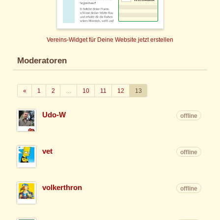
Vereins-Widget für Deine Website jetzt erstellen
Moderatoren
Zurück
«
1
2
…
10
11
12
13
Udo-W
offline
vet
offline
volkerthron
offline