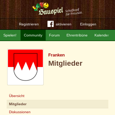
Registrieren
aktivieren
Einloggen
Spielen!
Community
Forum
Ehrentribüne
Kalender
Franken
Mitglieder
Übersicht
Mitglieder
Diskussionen