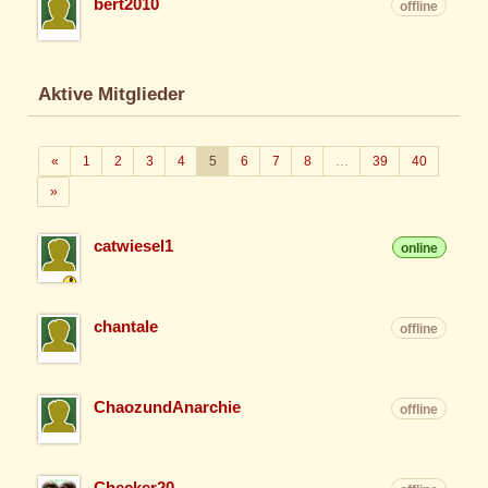
bert2010
offline
Aktive Mitglieder
Zurück
«
1
2
3
4
5
6
7
8
…
39
40
Weiter
»
catwiesel1
online
chantale
offline
ChaozundAnarchie
offline
Checker20