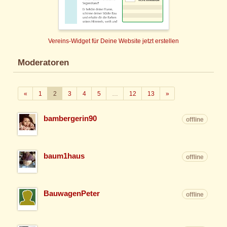
Vereins-Widget für Deine Website jetzt erstellen
Moderatoren
Zurück
Weiter
«
1
2
3
4
5
…
12
13
»
bambergerin90
offline
baum1haus
offline
BauwagenPeter
offline