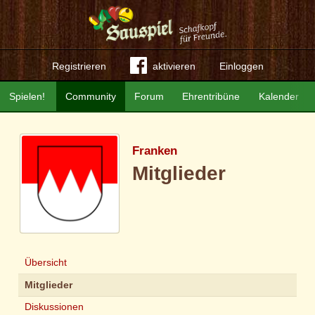
Registrieren
aktivieren
Einloggen
Spielen!
Community
Forum
Ehrentribüne
Kalender
Franken
Mitglieder
Übersicht
Mitglieder
Diskussionen