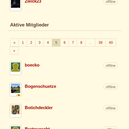
Zwick23
offline
Aktive Mitglieder
Zurück
«
1
2
3
4
5
6
7
8
…
39
40
Weiter
»
boecko
offline
Bogenschuetze
offline
Botichdeckler
offline
Bratwurscht