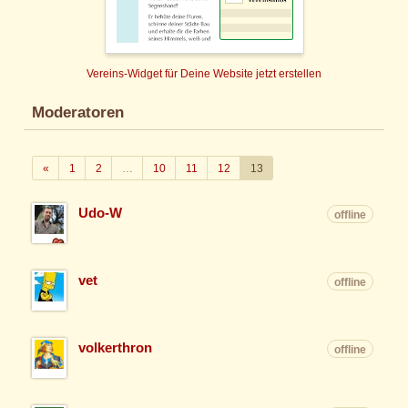
Vereins-Widget für Deine Website jetzt erstellen
Moderatoren
Zurück
«
1
2
…
10
11
12
13
Udo-W
offline
vet
offline
volkerthron
offline