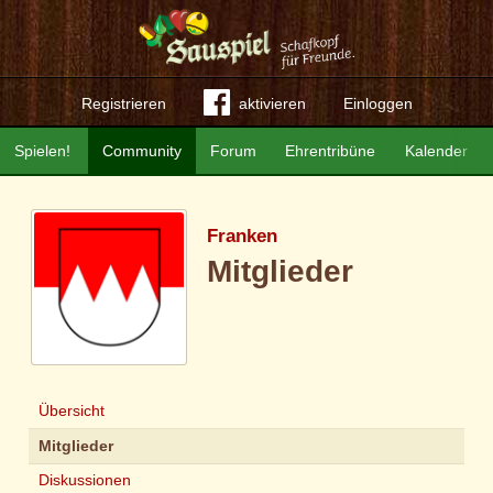
Registrieren
aktivieren
Einloggen
Spielen!
Community
Forum
Ehrentribüne
Kalender
Franken
Mitglieder
Übersicht
Mitglieder
Diskussionen