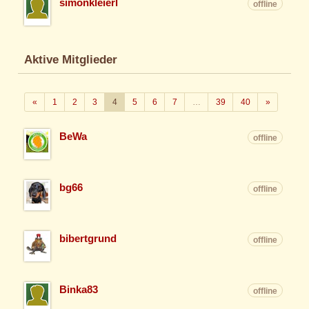
simonkleierl
offline
Aktive Mitglieder
Zurück
Weiter
«
1
2
3
4
5
6
7
…
39
40
»
BeWa
offline
bg66
offline
bibertgrund
offline
Binka83
offline