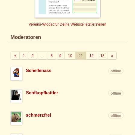
Vereins-Widget für Deine Website jetzt erstellen
Moderatoren
Zurück
Weiter
«
1
2
…
8
9
10
11
12
13
»
Schellenass
offline
Schfkopfkattler
offline
schmerzfrei
offline