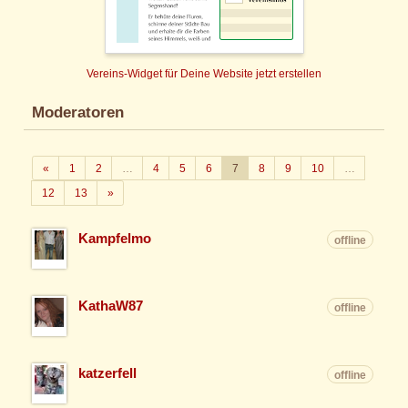
Vereins-Widget für Deine Website jetzt erstellen
Moderatoren
Zurück
«
1
2
…
4
5
6
7
8
9
10
…
Weiter
12
13
»
Kampfelmo
offline
KathaW87
offline
katzerfell
offline