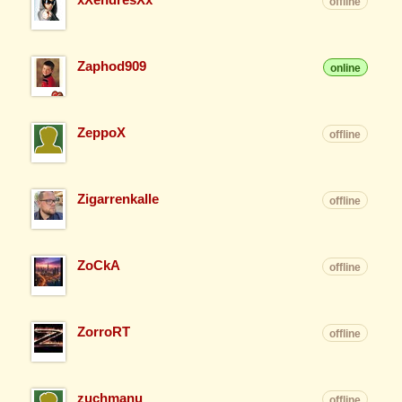
offline
Zaphod909
online
ZeppoX
offline
Zigarrenkalle
offline
ZoCkA
offline
ZorroRT
offline
zuchmanu
offline