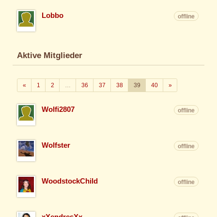
Lobbo
offline
Aktive Mitglieder
Zurück
Weiter
«
1
2
…
36
37
38
39
40
»
Wolfi2807
offline
Wolfster
offline
WoodstockChild
offline
xXendresXx