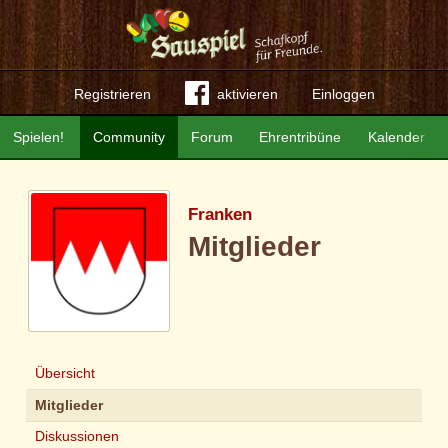
Registrieren
aktivieren
Einloggen
Spielen!
Community
Forum
Ehrentribüne
Kalender
Franken
Mitglieder
Übersicht
Mitglieder
Diskussionen