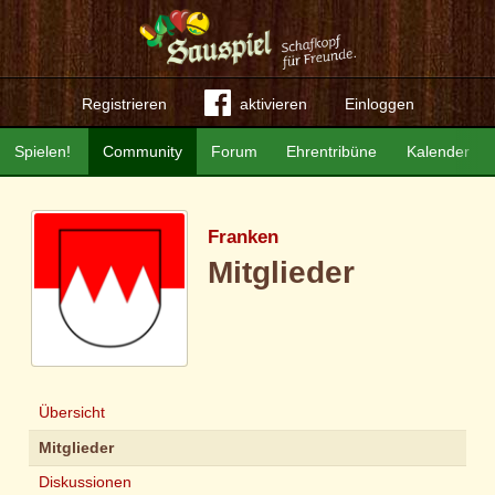
Registrieren
aktivieren
Einloggen
Spielen!
Community
Forum
Ehrentribüne
Kalender
Franken
Mitglieder
Übersicht
Mitglieder
Diskussionen