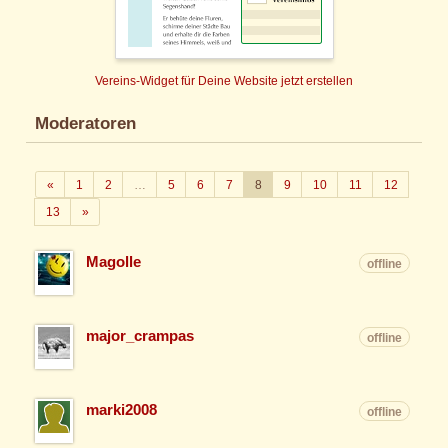
Vereins-Widget für Deine Website jetzt erstellen
Moderatoren
Zurück
«
1
2
…
5
6
7
8
9
10
11
12
Weiter
13
»
Magolle
offline
major_crampas
offline
marki2008
offline