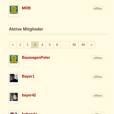
MRB
offline
Aktive Mitglieder
Zurück
Weiter
«
1
2
3
4
5
6
…
39
40
»
BauwagenPeter
offline
Bayer1
offline
bayer42
offline
bebende