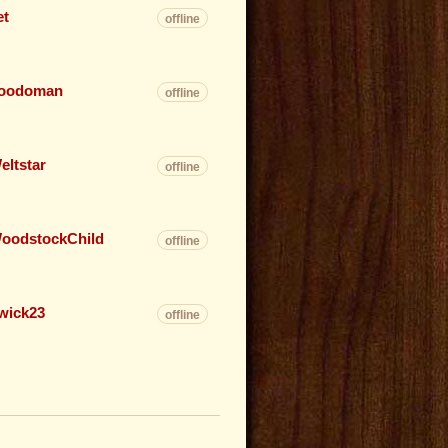
et
offline
oodoman
offline
eltstar
offline
oodstockChild
offline
wick23
offline