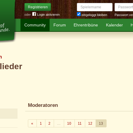
Spielername
Passwort
Registrieren
oder
Login aktivieren
Passwort ve
eingeloggt bleiben
Community
Forum
Ehrentribüne
Kalender
H
n
lieder
Moderatoren
Zurück
«
1
2
…
10
11
12
13