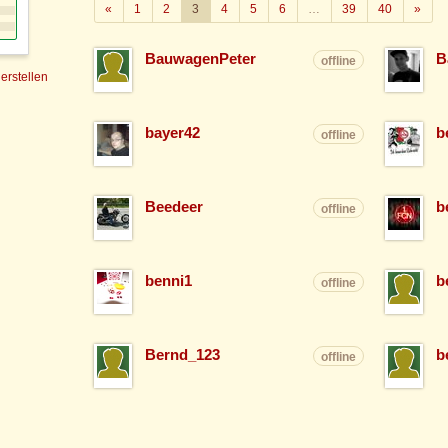
Zurück
Weit
«
1
2
3
4
5
6
…
39
40
»
BauwagenPeter
B
offline
 erstellen
bayer42
b
offline
Beedeer
b
offline
benni1
b
offline
Bernd_123
b
offline