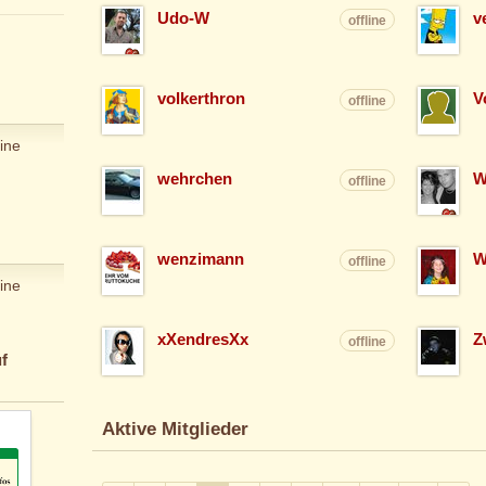
Udo-W
v
offline
volkerthron
V
offline
ine
wehrchen
W
offline
wenzimann
W
offline
ine
xXendresXx
Z
offline
f
Aktive Mitglieder