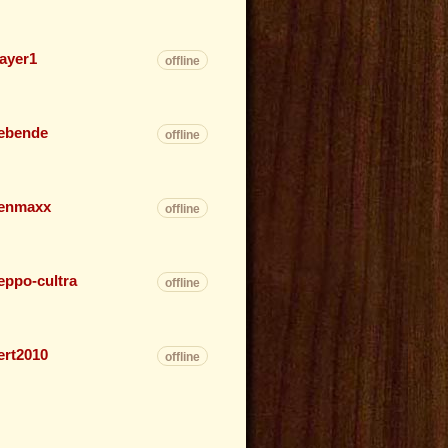
er
ayer1
offline
ebende
offline
enmaxx
offline
eppo-cultra
offline
ert2010
offline