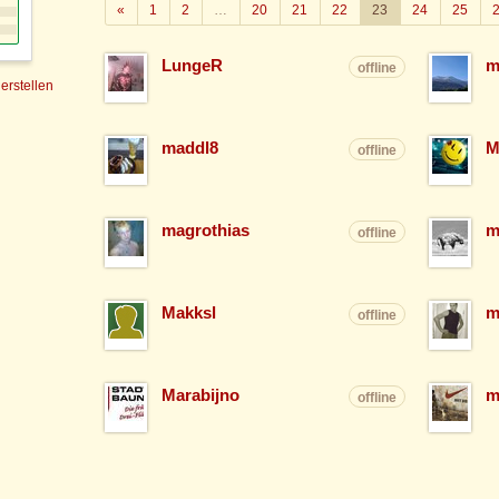
Zurück
«
1
2
…
20
21
22
23
24
25
LungeR
m
offline
 erstellen
maddl8
M
offline
magrothias
m
offline
Makksl
m
offline
Marabijno
m
offline