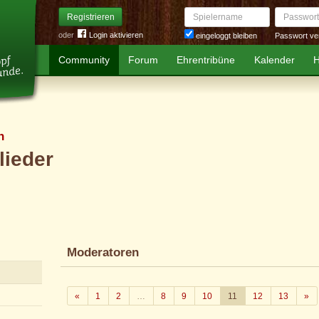
Spielername
Passwort
Registrieren
oder
Login aktivieren
Passwort ve
eingeloggt bleiben
Community
Forum
Ehrentribüne
Kalender
H
n
lieder
Moderatoren
Zurück
We
«
1
2
…
8
9
10
11
12
13
»