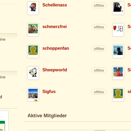
Schellenass
S
offline
schmerzfrei
S
offline
ine
schoppenfan
S
offline
Sheepworld
S
offline
ine
Sigfus
s
offline
f
Aktive Mitglieder