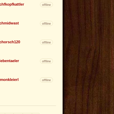
chfkopfkattler
offline
chmidwast
offline
chorsch120
offline
iebentaeler
offline
imonkleierl
offline