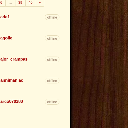
Weiter
26
…
39
40
»
ada1
offline
agolle
offline
ajor_crampas
offline
annimaniac
offline
arco070380
offline