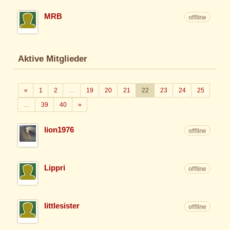
MRB
offline
Aktive Mitglieder
Zurück
«
1
2
…
19
20
21
22
23
24
25
Weiter
…
39
40
»
lion1976
offline
Lippri
offline
littlesister
offline