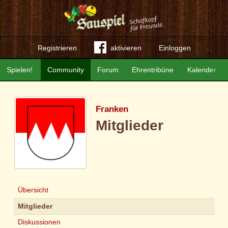
Registrieren
aktivieren
Einloggen
Spielen!
Community
Forum
Ehrentribüne
Kalender
Franken
Mitglieder
Übersicht
Mitglieder
Diskussionen