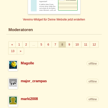
Vereins-Widget für Deine Website jetzt erstellen
Moderatoren
Zurück
«
1
2
…
5
6
7
8
9
10
11
12
Weiter
13
»
Magolle
offline
major_crampas
offline
marki2008
offline