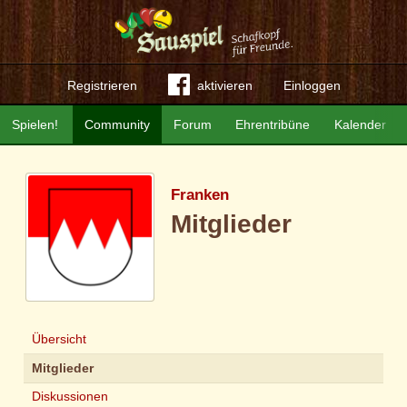
Registrieren
aktivieren
Einloggen
Spielen!
Community
Forum
Ehrentribüne
Kalender
Franken
Mitglieder
Übersicht
Mitglieder
Diskussionen