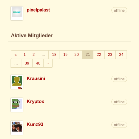
pixelpalast
offline
Aktive Mitglieder
Zurück
«
1
2
…
18
19
20
21
22
23
24
Weiter
…
39
40
»
Krausini
offline
Kryptox
offline
Kunz93
offline