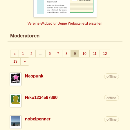
Vereins-Widget für Deine Website jetzt erstellen
Moderatoren
Zurück
«
1
2
…
6
7
8
9
10
11
12
Weiter
13
»
Neopunk
offline
Niko1234567890
offline
nobelpenner
offline