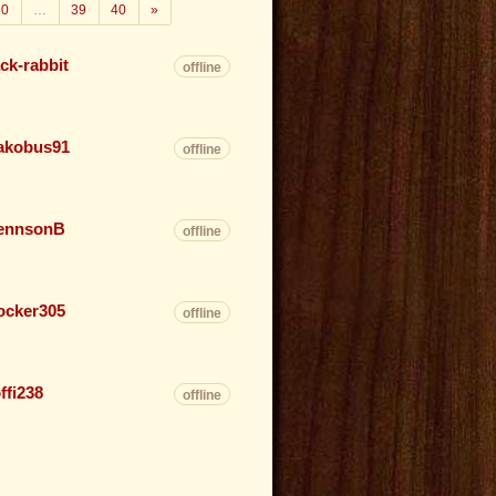
Weiter
20
…
39
40
»
ack-rabbit
offline
akobus91
offline
ennsonB
offline
ocker305
offline
offi238
offline