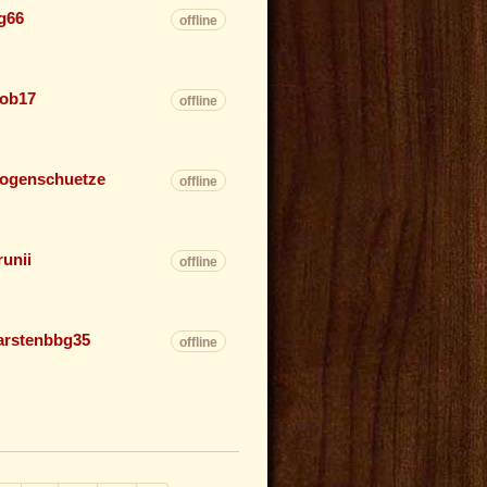
g66
offline
ob17
offline
ogenschuetze
offline
runii
offline
arstenbbg35
offline