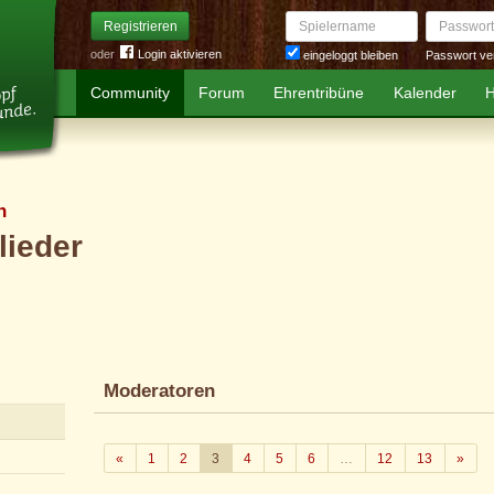
Spielername
Passwort
Registrieren
oder
Login aktivieren
Passwort ve
eingeloggt bleiben
Community
Forum
Ehrentribüne
Kalender
H
n
lieder
Moderatoren
Zurück
Weit
«
1
2
3
4
5
6
…
12
13
»