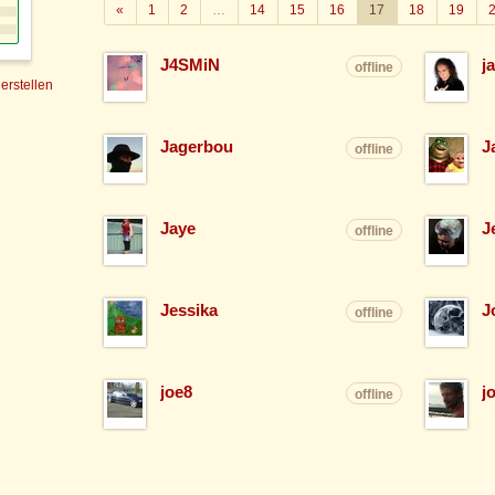
Zurück
«
1
2
…
14
15
16
17
18
19
J4SMiN
j
offline
 erstellen
Jagerbou
J
offline
Jaye
J
offline
Jessika
J
offline
joe8
j
offline