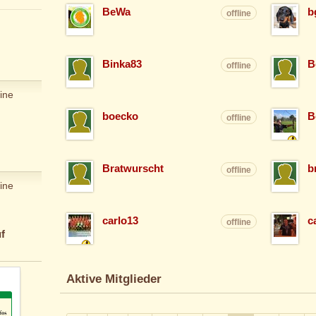
BeWa
b
offline
Binka83
B
offline
ine
boecko
B
offline
Bratwurscht
b
offline
ine
carlo13
c
offline
f
Aktive Mitglieder