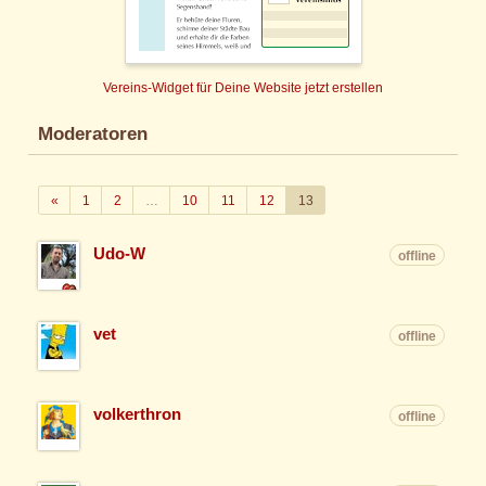
Vereins-Widget für Deine Website jetzt erstellen
Moderatoren
Zurück
«
1
2
…
10
11
12
13
Udo-W
offline
vet
offline
volkerthron
offline