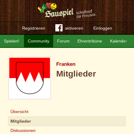
Registrieren
aktivieren
Einloggen
Spielen!
Community
Forum
Ehrentribüne
Kalender
Franken
Mitglieder
Übersicht
Mitglieder
Diskussionen