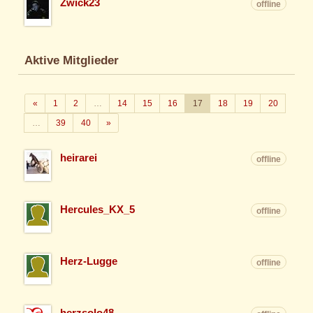
Zwick23
offline
Aktive Mitglieder
Zurück
«
1
2
…
14
15
16
17
18
19
20
Weiter
…
39
40
»
heirarei
offline
Hercules_KX_5
offline
Herz-Lugge
offline
herzsolo48