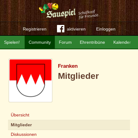
Registrieren
aktivieren
Einloggen
Spielen!
Community
Forum
Ehrentribüne
Kalender
Franken
Mitglieder
Übersicht
Mitglieder
Diskussionen