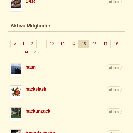
B4st
offline
Aktive Mitglieder
Zurück
«
1
2
…
12
13
14
15
16
17
18
Weiter
…
39
40
»
haan
offline
hackslash
offline
hackunzack
offline
Haendwaschn