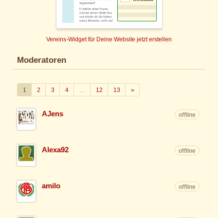
Vereins-Widget für Deine Website jetzt erstellen
Moderatoren
Weiter
1
2
3
4
…
12
13
»
AJens
offline
Alexa92
offline
amilo
offline