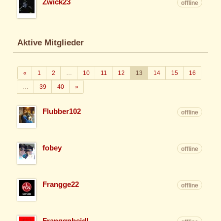
Zwick23
offline
Aktive Mitglieder
Zurück
«
1
2
…
10
11
12
13
14
15
16
Weiter
…
39
40
»
Flubber102
offline
fobey
offline
Frangge22
offline
Franggnbeidl