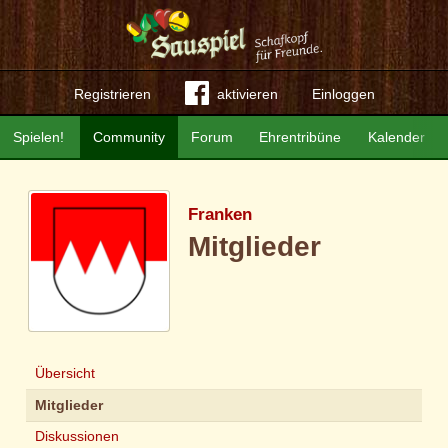
Registrieren
aktivieren
Einloggen
Spielen!
Community
Forum
Ehrentribüne
Kalender
Franken
Mitglieder
Übersicht
Mitglieder
Diskussionen