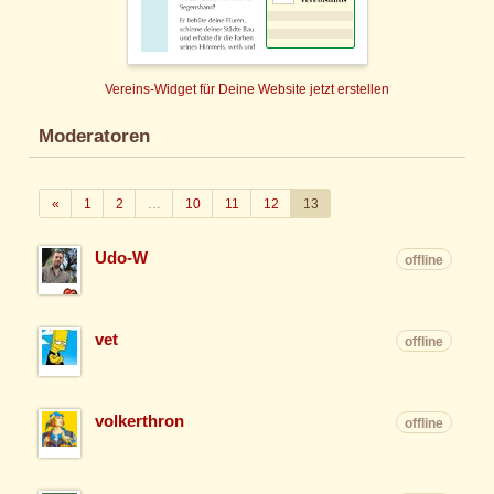
Vereins-Widget für Deine Website jetzt erstellen
Moderatoren
Zurück
«
1
2
…
10
11
12
13
Udo-W
offline
vet
offline
volkerthron
offline