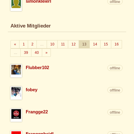
simonkleierl
offline
Aktive Mitglieder
Zurück
«
1
2
…
10
11
12
13
14
15
16
Weiter
…
39
40
»
Flubber102
offline
fobey
offline
Frangge22
offline
Franggnbeidl