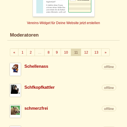
Vereins-Widget für Deine Website jetzt erstellen
Moderatoren
Zurück
Weiter
«
1
2
…
8
9
10
11
12
13
»
Schellenass
offline
Schfkopfkattler
offline
schmerzfrei
offline