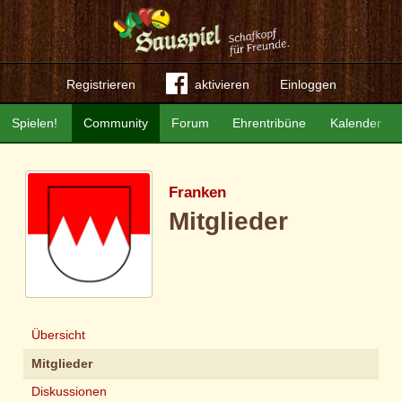
Registrieren
aktivieren
Einloggen
Spielen!
Community
Forum
Ehrentribüne
Kalender
Franken
Mitglieder
Übersicht
Mitglieder
Diskussionen