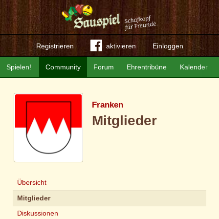
Registrieren
aktivieren
Einloggen
Spielen!
Community
Forum
Ehrentribüne
Kalender
Franken
Mitglieder
Übersicht
Mitglieder
Diskussionen