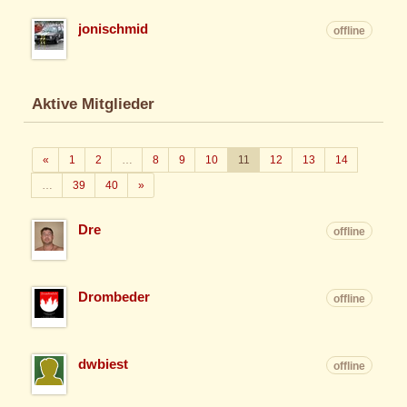
jonischmid
offline
Aktive Mitglieder
Zurück
«
1
2
…
8
9
10
11
12
13
14
Weiter
…
39
40
»
Dre
offline
Drombeder
offline
dwbiest
offline