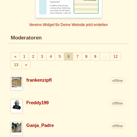
Vereins-Widget für Deine Website jetzt erstellen
Moderatoren
Zurück
«
1
2
3
4
5
6
7
8
9
…
12
Weiter
13
»
frankenzipfl
offline
Freddy199
offline
Ganja_Padre
offline