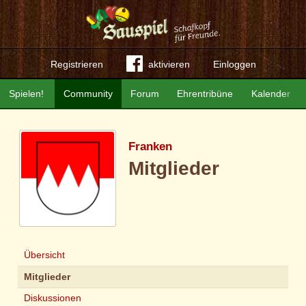
Registrieren
aktivieren
Einloggen
Spielen!
Community
Forum
Ehrentribüne
Kalender
Franken
Mitglieder
Übersicht
Mitglieder
Diskussionen