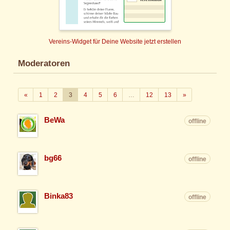
Vereins-Widget für Deine Website jetzt erstellen
Moderatoren
Zurück
Weiter
«
1
2
3
4
5
6
…
12
13
»
BeWa
offline
bg66
offline
Binka83
offline