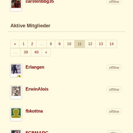
carstenbbg35
offline
Aktive Mitglieder
Zurück
«
1
2
…
8
9
10
11
12
13
14
Weiter
…
39
40
»
Erlangen
offline
ErwinAlois
offline
fbkottna
offline
FCBMARC