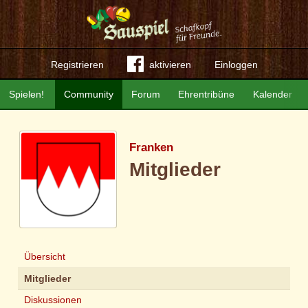
Registrieren
aktivieren
Einloggen
Spielen!
Community
Forum
Ehrentribüne
Kalender
Franken
Mitglieder
Übersicht
Mitglieder
Diskussionen