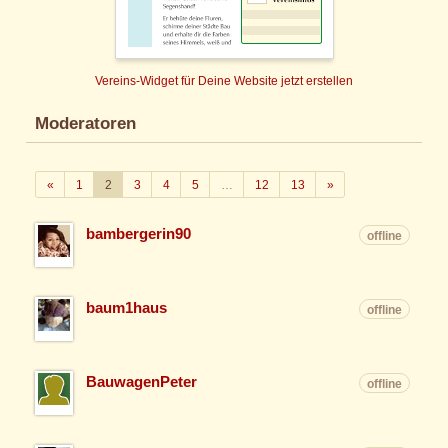
Vereins-Widget für Deine Website jetzt erstellen
Moderatoren
Zurück
Weiter
«
1
2
3
4
5
…
12
13
»
bambergerin90
offline
baum1haus
offline
BauwagenPeter
offline