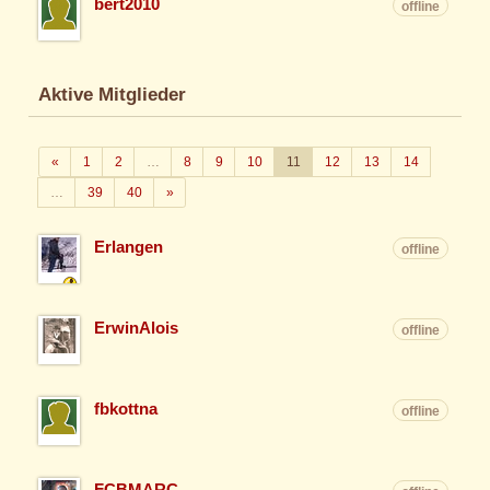
bert2010
offline
Aktive Mitglieder
Zurück
«
1
2
…
8
9
10
11
12
13
14
Weiter
…
39
40
»
Erlangen
offline
ErwinAlois
offline
fbkottna
offline
FCBMARC