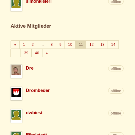
simonkleierl
offline
Aktive Mitglieder
Zurück
«
1
2
…
8
9
10
11
12
13
14
Weiter
…
39
40
»
Dre
offline
Drombeder
offline
dwbiest
offline
Eibelstadt