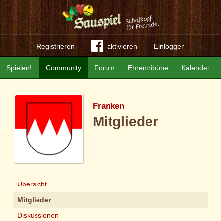
Registrieren
aktivieren
Einloggen
Spielen!
Community
Forum
Ehrentribüne
Kalender
Franken
Mitglieder
Übersicht
Mitglieder
Diskussionen