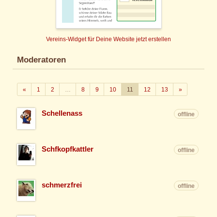
Vereins-Widget für Deine Website jetzt erstellen
Moderatoren
Zurück
Weiter
«
1
2
…
8
9
10
11
12
13
»
Schellenass
offline
Schfkopfkattler
offline
schmerzfrei
offline