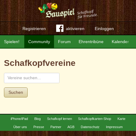
Registrieren
aktivieren
Einloggen
Spielen!
Community
Forum
Ehrentribüne
Kalender
Schafkopfvereine
Suchen
iPhone/iPad
Blog
Schafkopf lernen
Schafkopfkarten-Shop
Karte
Über uns
Presse
Partner
AGB
Datenschutz
Impressum