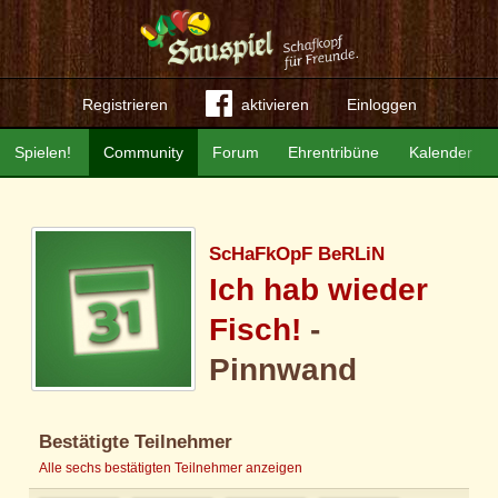
Registrieren
aktivieren
Einloggen
Spielen!
Community
Forum
Ehrentribüne
Kalender
ScHaFkOpF BeRLiN
Ich hab wieder
Fisch!
-
Pinnwand
Bestätigte Teilnehmer
Alle sechs bestätigten Teilnehmer anzeigen