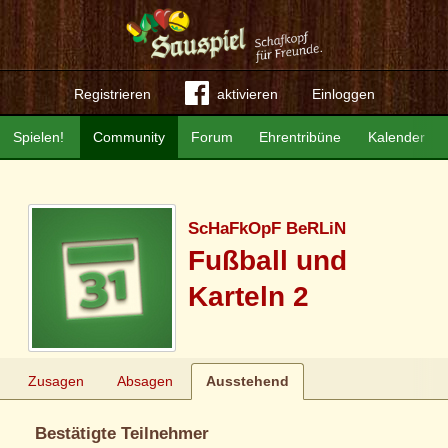
Registrieren
aktivieren
Einloggen
Spielen!
Community
Forum
Ehrentribüne
Kalender
ScHaFkOpF BeRLiN
Fußball und
Karteln 2
Zusagen
Absagen
Ausstehend
Bestätigte Teilnehmer