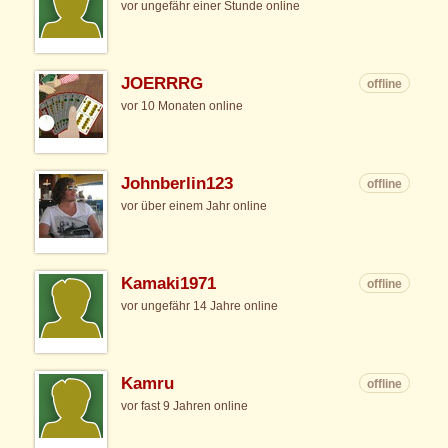
vor ungefähr einer Stunde online
JOERRRG
offline
vor 10 Monaten online
Johnberlin123
offline
vor über einem Jahr online
Kamaki1971
offline
vor ungefähr 14 Jahre online
Kamru
offline
vor fast 9 Jahren online