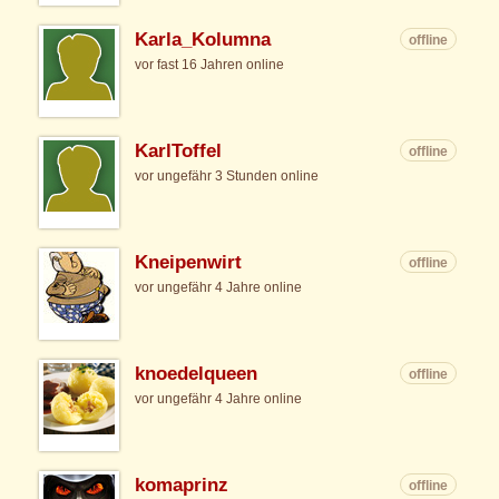
Karla_Kolumna
offline
vor fast 16 Jahren online
KarlToffel
offline
vor ungefähr 3 Stunden online
Kneipenwirt
offline
vor ungefähr 4 Jahre online
knoedelqueen
offline
vor ungefähr 4 Jahre online
komaprinz
offline