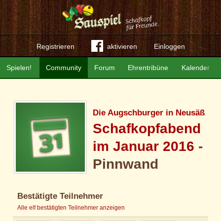
Registrieren
aktivieren
Einloggen
Spielen!
Community
Forum
Ehrentribüne
Kalender
Die Augschburger in Neusäß
Schafkopfabend
im Januar 2016
-
Pinnwand
Bestätigte Teilnehmer
Alle elf bestätigten Teilnehmer anzeigen