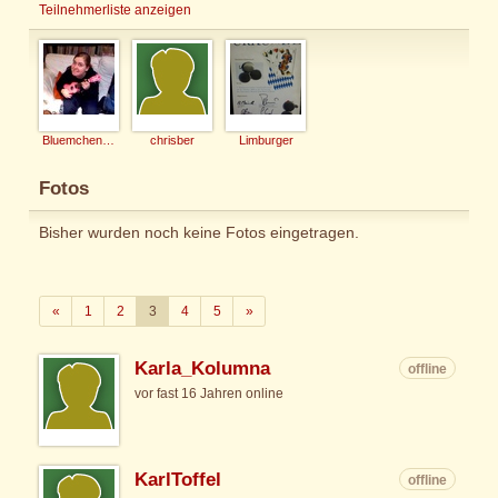
Teilnehmerliste anzeigen
Bluemchen-Caro
chrisber
Limburger
Fotos
Bisher wurden noch keine Fotos eingetragen.
Zurück
Weiter
«
1
2
3
4
5
»
Karla_Kolumna
offline
vor fast 16 Jahren online
KarlToffel
offline