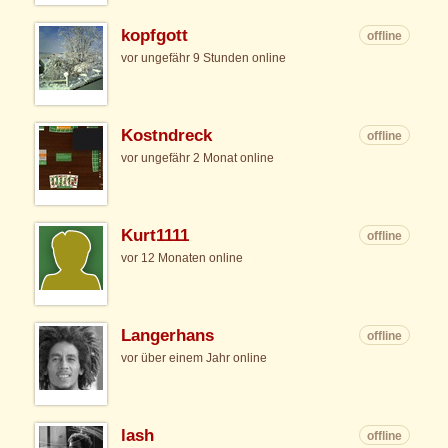
kopfgott
offline
vor ungefähr 9 Stunden online
Kostndreck
offline
vor ungefähr 2 Monat online
Kurt1111
offline
vor 12 Monaten online
Langerhans
offline
vor über einem Jahr online
lash
offline