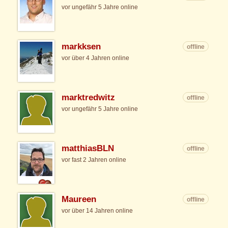
vor ungefähr 5 Jahre online
markksen
offline
vor über 4 Jahren online
marktredwitz
offline
vor ungefähr 5 Jahre online
matthiasBLN
offline
vor fast 2 Jahren online
Maureen
offline
vor über 14 Jahren online