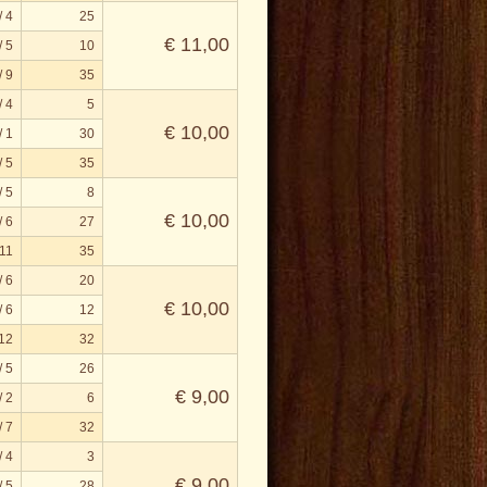
/ 4
25
€ 11,00
/ 5
10
/ 9
35
/ 4
5
€ 10,00
/ 1
30
/ 5
35
/ 5
8
€ 10,00
/ 6
27
 11
35
/ 6
20
€ 10,00
/ 6
12
 12
32
/ 5
26
€ 9,00
/ 2
6
/ 7
32
/ 4
3
€ 9,00
/ 5
28