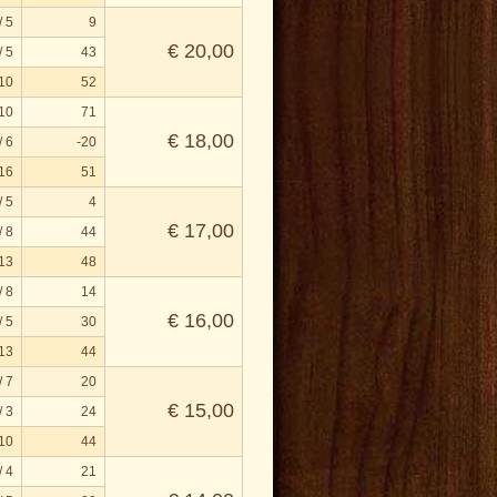
/ 5
9
€ 20,00
/ 5
43
 10
52
 10
71
€ 18,00
/ 6
-20
 16
51
/ 5
4
€ 17,00
/ 8
44
 13
48
/ 8
14
€ 16,00
/ 5
30
 13
44
/ 7
20
€ 15,00
/ 3
24
 10
44
/ 4
21