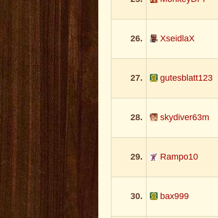
26.
XseidlaX
27.
gutesblatt123
28.
skydiver63m
29.
Rampo10
30.
bax999