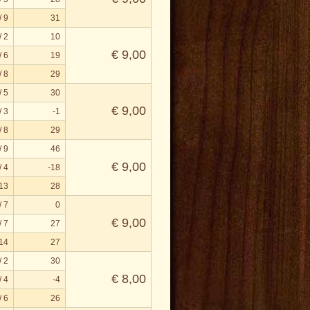
/ 9
31
/ 2
10
€ 9,00
/ 6
19
/ 8
29
/ 5
30
€ 9,00
/ 3
-1
/ 8
29
/ 9
46
€ 9,00
/ 4
-18
 13
28
/ 7
0
€ 9,00
/ 7
27
 14
27
/ 2
30
€ 8,00
/ 4
-4
/ 6
26