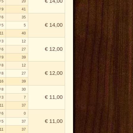
€ 14,00
/ 5
20
/ 9
41
/ 6
35
€ 14,00
/ 5
5
 11
40
/ 3
12
€ 12,00
/ 6
27
/ 9
39
/ 8
12
€ 12,00
/ 8
27
 16
39
/ 8
30
€ 11,00
/ 3
7
 11
37
/ 6
0
€ 11,00
/ 5
37
 11
37