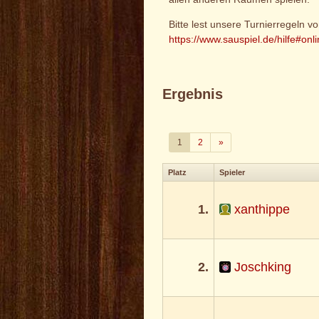
Bitte lest unsere Turnierregeln v
https://www.sauspiel.de/hilfe#onl
Ergebnis
Weiter
1
2
»
Platz
Spieler
1.
xanthippe
2.
Joschking