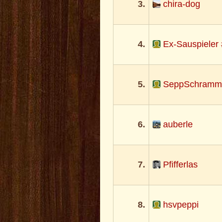
3.
chira-dog
4.
Ex-Sauspieler
5.
SeppSchramm
6.
auberle
7.
Pfifferlas
8.
hsvpeppi