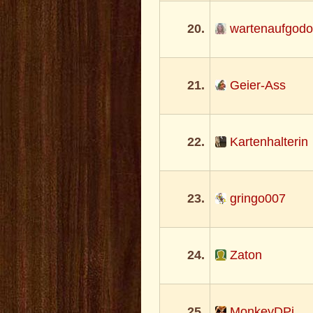
20.
wartenaufgod
21.
Geier-Ass
22.
Kartenhalterin
23.
gringo007
24.
Zaton
25.
MonkeyDPi