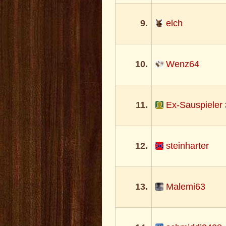
9.
elch
10.
Wenz64
11.
Ex-Sauspieler
12.
steinharter
13.
Malemi63