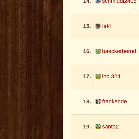
14.
schmiddi2408
15.
firl4
16.
baeckerbernd
17.
ihc-324
18.
frankende
19.
santa2