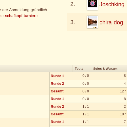
2.
Joschking
or der Anmeldung gründlich:
ine-schafkopf-turniere
3.
chira-dog
Touts
Solos & Wenzen
0 / 0
8 
Runde 1
Runde 2
0 / 0
4 
Gesamt
0 / 0
12 /
Runde 1
0 / 0
8 
Runde 2
1 / 1
2 
Gesamt
1 / 1
10 /
Runde 1
1 / 1
7 