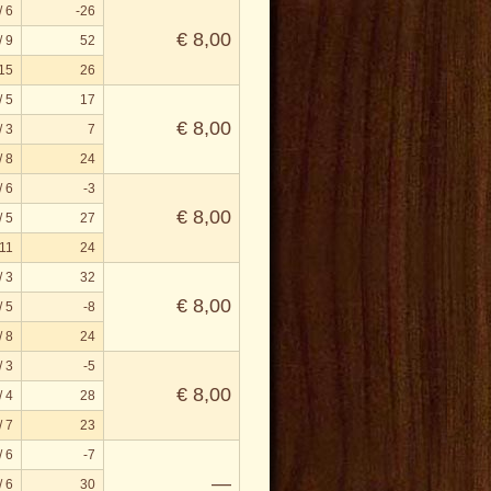
/ 6
-26
€ 8,00
/ 9
52
 15
26
/ 5
17
€ 8,00
/ 3
7
/ 8
24
/ 6
-3
€ 8,00
/ 5
27
 11
24
/ 3
32
€ 8,00
/ 5
-8
/ 8
24
/ 3
-5
€ 8,00
/ 4
28
/ 7
23
/ 6
-7
—
/ 6
30