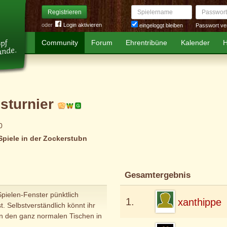
Spielername
Passwort
Registrieren
oder
Login aktivieren
Passwort ve
eingeloggt bleiben
Community
Forum
Ehrentribüne
Kalender
H
sturnier
0
 Spiele in der Zockerstubn
Gesamtergebnis
Spielen-Fenster pünktlich
1.
xanthippe
t. Selbstverständlich könnt ihr
an den ganz normalen Tischen in