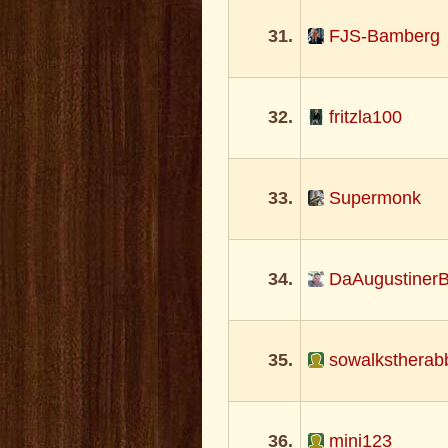
31.
FJS-Bamberg
32.
fritzla100
33.
Supermonk
34.
DaAugustiner
35.
sowalkstherabb
36.
mini123