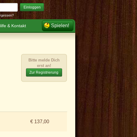
Einloggen
rgessen?
Spielen!
ilfe & Kontakt
Bitte melde Dich
erst an!
Zur Registrierung
€ 137,00