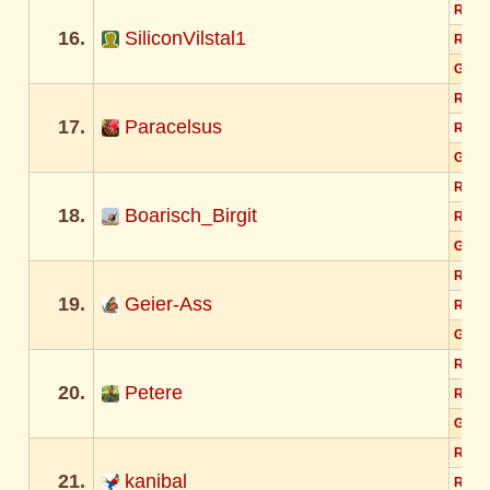
Rund
16.
SiliconVilstal1
Rund
Gesa
Rund
17.
Paracelsus
Rund
Gesa
Rund
18.
Boarisch_Birgit
Rund
Gesa
Rund
19.
Geier-Ass
Rund
Gesa
Rund
20.
Petere
Rund
Gesa
Rund
21.
kanibal
Rund