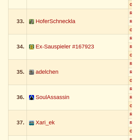
Gesa
Rund
33.
HoferSchneckla
Rund
Gesa
Rund
34.
Ex-Sauspieler #167923
Rund
Gesa
Rund
35.
adelchen
Rund
Gesa
Rund
36.
SoulAssassin
Rund
Gesa
Rund
37.
Xari_ek
Rund
Gesa
Rund