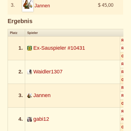
3.
$ 45,00
Jannen
Ergebnis
Platz
Spieler
Rund
1.
Ex-Sauspieler #10431
Rund
Gesa
Rund
2.
Waidler1307
Rund
Gesa
Rund
3.
Jannen
Rund
Gesa
Rund
4.
gabi12
Rund
Gesa