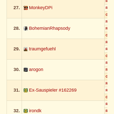
Rund
27.
MonkeyDPi
Rund
Gesa
Rund
28.
BohemianRhapsody
Rund
Gesa
Rund
29.
traumgefuehl
Rund
Gesa
Rund
30.
arogon
Rund
Gesa
Rund
31.
Ex-Sauspieler #162269
Rund
Gesa
Rund
32.
irondk
Rund