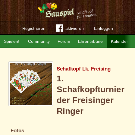
Registrieren
aktivieren
Einloggen
Spielen!
Community
Forum
Ehrentribüne
Kalender
Schafkopf Lk. Freising
1.
Schafkopfturnier
der Freisinger
Ringer
Fotos