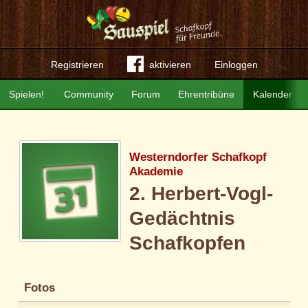
Registrieren
aktivieren
Einloggen
Spielen!
Community
Forum
Ehrentribüne
Kalender
Westerndorfer Schafkopf
Akademie
2. Herbert-Vogl-
Gedächtnis
Schafkopfen
Fotos