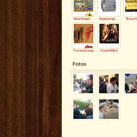
AloisHingerl172
Augsburgermichl
Bronch
ForrestGump
GreenWitch
Fotos