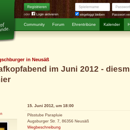
Spielername
Passwort
Registrieren
oder
Login aktivieren
Passwort ve
eingeloggt bleiben
Community
Forum
Ehrentribüne
Kalender
H
gschburger in Neusäß
fkopfabend im Juni 2012 - diesma
ier
15. Juni 2012, um 18:00
en
Pilsstube Parapluie
Augsburger Str. 7, 86356 Neusäß
Wegbeschreibung