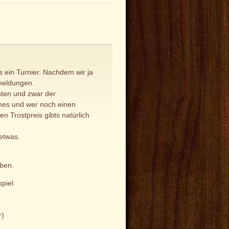
s ein Turnier. Nachdem wir ja
meldungen.
sten und zwar der
nes und wer noch einen
n Trostpreis gibts natürlich
etwas.
üben.
piel
r)