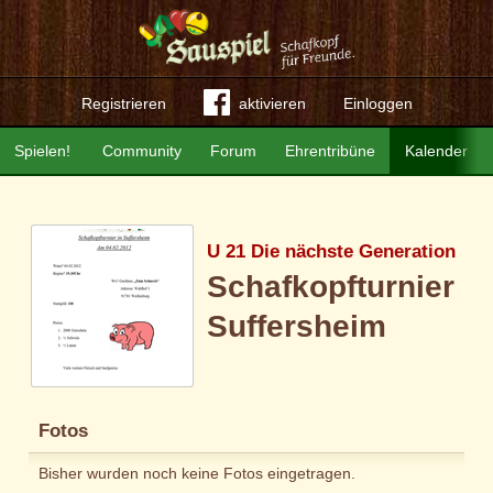
Registrieren
aktivieren
Einloggen
Spielen!
Community
Forum
Ehrentribüne
Kalender
U 21 Die nächste Generation
Schafkopfturnier
Suffersheim
Fotos
Bisher wurden noch keine Fotos eingetragen.