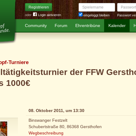
Spielername
Passwort
Registrieren
oder
Login aktivieren
Passwort ve
eingeloggt bleiben
Community
Forum
Ehrentribüne
Kalender
H
opf-Turniere
tätigkeitsturnier der FFW Gersth
s 1000€
08. Oktober 2011, um 13:30
Binswanger Festzelt
Schubertstraße 80, 86368 Gersthofen
Wegbeschreibung