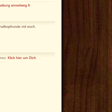
raiburg amselweg 6
chafkopfrunde mit euch.
nnen.
Klick hier um Dich