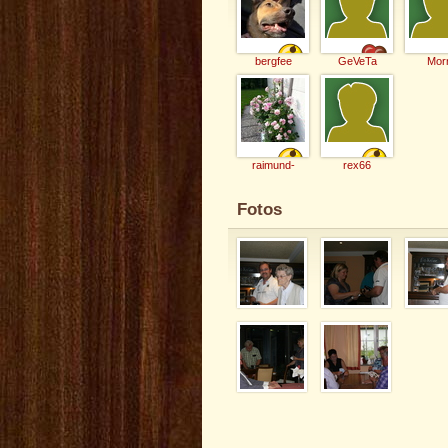
bergfee
GeVeTa
Mor
raimund-
rex66
Fotos