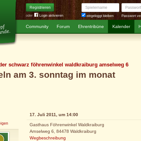
Spielername
Passwort
Registrieren
oder
Login aktivieren
Passwort ve
eingeloggt bleiben
Community
Forum
Ehrentribüne
Kalender
H
der schwarz föhrenwinkel waldkraiburg amselweg 6
eln am 3. sonntag im monat
17. Juli 2011, um 14:00
eigen
Gasthaus Föhrenwinkel Waldkraiburg
Amselweg 6, 84478 Waldkraiburg
Wegbeschreibung