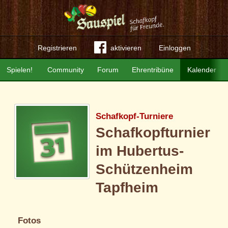
Registrieren
aktivieren
Einloggen
Spielen!
Community
Forum
Ehrentribüne
Kalender
Schafkopf-Turniere
Schafkopfturnier
im Hubertus-
Schützenheim
Tapfheim
Fotos