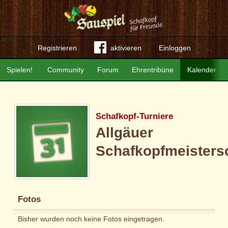
Registrieren
aktivieren
Einloggen
Spielen!
Community
Forum
Ehrentribüne
Kalender
Schafkopf-Turniere
Allgäuer
Schafkopfmeisters
Fotos
Bisher wurden noch keine Fotos eingetragen.