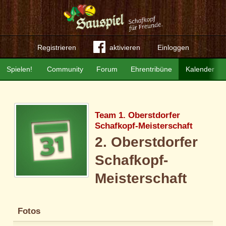
Registrieren
aktivieren
Einloggen
Spielen!
Community
Forum
Ehrentribüne
Kalender
Team 1. Oberstdorfer
Schafkopf-Meisterschaft
2. Oberstdorfer
Schafkopf-
Meisterschaft
Fotos