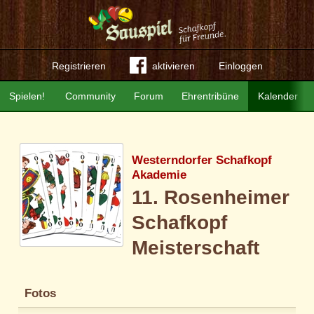
Registrieren
aktivieren
Einloggen
Spielen!
Community
Forum
Ehrentribüne
Kalender
Westerndorfer Schafkopf
Akademie
11. Rosenheimer
Schafkopf
Meisterschaft
Fotos