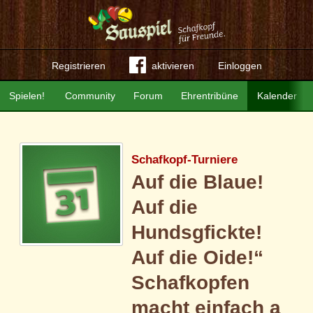
Registrieren
aktivieren
Einloggen
Spielen!
Community
Forum
Ehrentribüne
Kalender
Schafkopf-Turniere
Auf die Blaue!
Auf die
Hundsgfickte!
Auf die Oide!“
Schafkopfen
macht einfach a