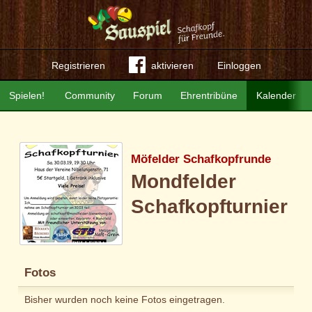
Registrieren
aktivieren
Einloggen
Spielen!
Community
Forum
Ehrentribüne
Kalender
Möfelder Schafkopfrunde
Mondfelder
Schafkopfturnier
Fotos
Bisher wurden noch keine Fotos eingetragen.