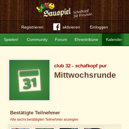
Registrieren
aktivieren
Einloggen
Spielen!
Community
Forum
Ehrentribüne
Kalender
club 32 - schafkopf pur
Mittwochsrunde
Bestätigte Teilnehmer
Alle sechs bestätigten Teilnehmer anzeigen