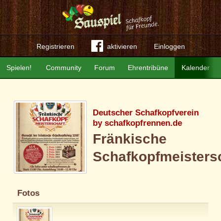
Registrieren
aktivieren
Einloggen
Spielen!
Community
Forum
Ehrentribüne
Kalender
Deutscher Schafkopfverein
by schafkopfrennen.de
Fränkische
Schafkopfmeisters
Fotos