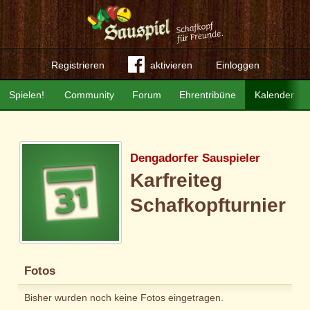
Registrieren
aktivieren
Einloggen
Spielen!
Community
Forum
Ehrentribüne
Kalender
Dengadorfer Sauspieler
Karfreiteg
Schafkopfturnier
Fotos
Bisher wurden noch keine Fotos eingetragen.