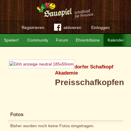
Registrieren
aktivieren
Einloggen
Spielen!
Community
Forum
Ehrentribüne
Kalender
Westerndorfer Schafkopf
Akademie
Preisschafkopfen
Fotos
Bisher wurden noch keine Fotos eingetragen.