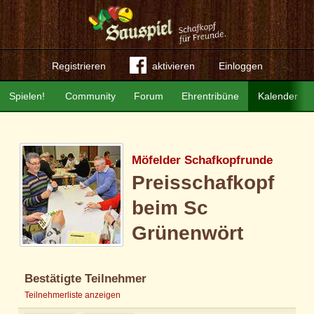
Registrieren
aktivieren
Einloggen
Spielen!
Community
Forum
Ehrentribüne
Kalender
Möfelder Schafkopfrunde
Preisschafkopf
beim Sc
Grünenwört
Bestätigte Teilnehmer
Teilnehmerliste anzeigen