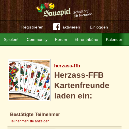
Registrieren
aktivieren
Einloggen
Spielen!
Community
Forum
Ehrentribüne
Kalender
herzass-ffb
Herzass-FFB
Kartenfreunde
laden ein:
Bestätigte Teilnehmer
Teilnehmerliste anzeigen