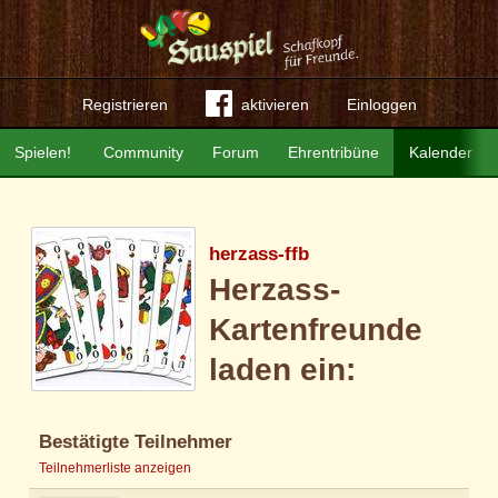
Registrieren
aktivieren
Einloggen
Spielen!
Community
Forum
Ehrentribüne
Kalender
herzass-ffb
Herzass-
Kartenfreunde
laden ein:
Bestätigte Teilnehmer
Teilnehmerliste anzeigen